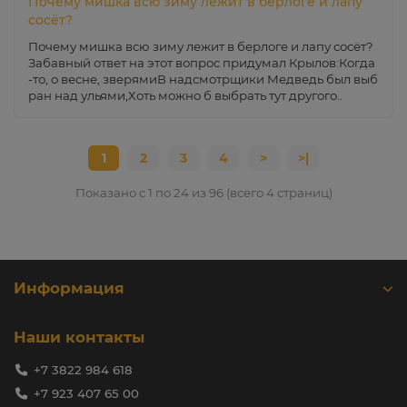
Почему мишка всю зиму лежит в берлоге и лапу
сосёт?
Почему мишка всю зиму лежит в берлоге и лапу сосёт?
Забавный ответ на этот вопрос придумал Крылов:Когда
-то, о весне, зверямиВ надсмотрщики Медведь был выб
ран над ульями,Хоть можно б выбрать тут другого..
1
2
3
4
>
>|
Показано с 1 по 24 из 96 (всего 4 страниц)
Информация
Наши контакты
+7 3822 984 618
+7 923 407 65 00