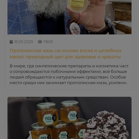
16.05.2025
7809
Прополисная мазь на основе воска и целебных
масел: природный щит для здоровья и красоты
В мире, где синтетические препараты и косметика част
о сопровождаются побочными эффектами, всё больше
людей обращаются к натуральным средствам. Особое
место среди них занимает прополисная мазь, усиленн..