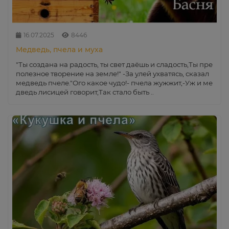
16.07.2025
8446
Медведь, пчела и муха
"Ты создана на радость, ты свет даёшь и сладость,Ты пре
полезное творение на земле!" -За улей ухватясь, сказал
медведь пчеле."Ого какое чудо!- пчела жужжит,-Уж и ме
дведь лисицей говорит,Так стало быть ..