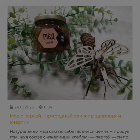
24.01.2026
6194
Мёд с пергой - природный эликсир здоровья и
энергии
Натуральный мёд сам по себе является ценным продук
том, но в союзе с «пчелиным хлебом» — пергой — он пр