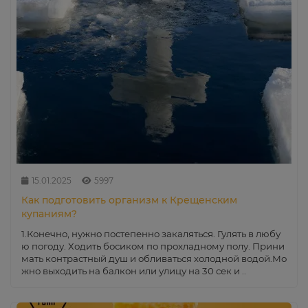
15.01.2025
5997
Как подготовить организм к Крещенским
купаниям?
1.Конечно, нужно постепенно закаляться. Гулять в любу
ю погоду. Ходить босиком по прохладному полу. Прини
мать контрастный душ и обливаться холодной водой.Мо
жно выходить на балкон или улицу на 30 сек и ..