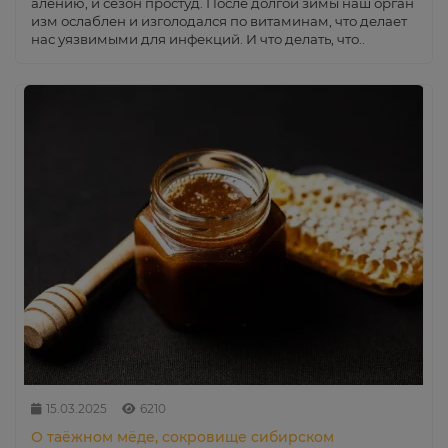
алению, и сезон простуд. После долгой зимы наш орган
изм ослаблен и изголодался по витаминам, что делает
нас уязвимыми для инфекций. И что делать, что..
15.03.2025
6210
О таёжном мёде, сокровище сибирском