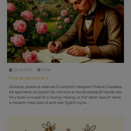
25.04.2025
5498
Пчела, Шмель и я
Шмель, рояся в навозе,О хитрой говорил Пчеле,Сидевш
ей вдалеке на розе!«За что она в такой хвале,В такой чес
ти у всех и моде?А я пыхчу, пыхчу, и пот свой лью,И такж
е людям мед даю,А все как будто нуль ..