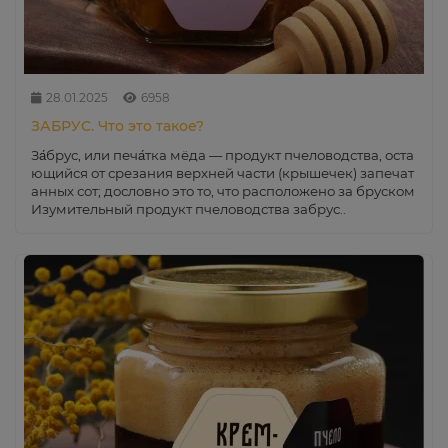
28.01.2025
6958
ЗАБРУС. Что это такое?
За́брус, или печа́тка мёда — продукт пчеловодства, оста
ющийся от срезания верхней части (крышечек) запечат
анных сот; дословно это то, что расположено за бруском
Изумительный продукт пчеловодства забрус..