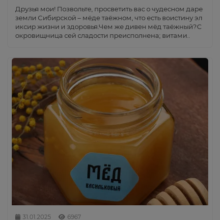
Друзья мои! Позвольте, просветить вас о чудесном даре
земли Сибирской – мёде таёжном, что есть воистину эл
иксир жизни и здоровья.Чем же дивен мёд таёжный?С
окровищница сей сладости преисполнена; витами..
31.01.2025
6967