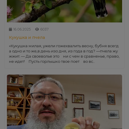
16.06.2025
6037
Кукушка и пчела
«Кукушка милая, ужели гожехвалить весну, бубня всегд
а одно и то же,в день изо дня, из года в год? —пчела жу
жжит. — Да своеволье это ни с чем в сравненье, право,
не идет! Пусть горлышко твое поет во вс..