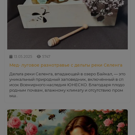
13.05.2025
5747
Мед- луговое разнотравье с дельты реки Селенга
Дельта реки Селенга, впадающей в озеро Байкал, — это
уникальный природный заповедник, включённый в сп
исок Всемирного наследия ЮНЕСКО. Благодаря плодо
родным почвам, влажному климату и отсутствию пром
ыш..