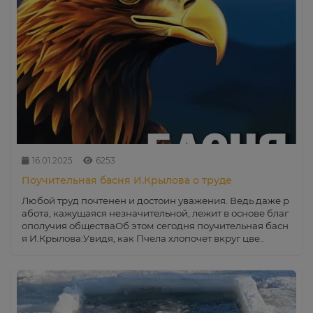
16.01.2025
6253
Поучительная басня И.Крылова о труде
Любой труд почтенен и достоин уважения. Ведь даже р
абота, кажущаяся незначительной, лежит в основе благ
ополучия обществаОб этом сегодня поучительная басн
я И.Крылова:Увидя, как Пчела хлопочет вкруг цве..