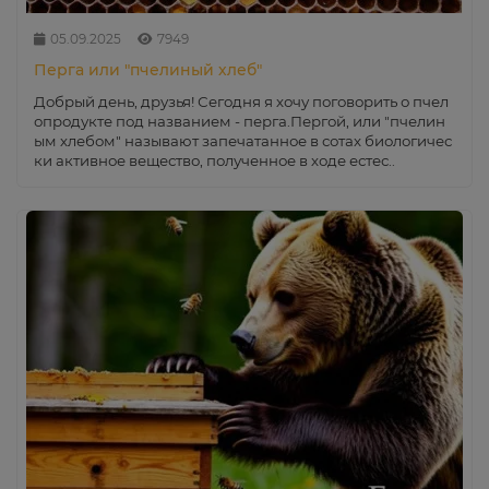
05.09.2025
7949
Перга или "пчелиный хлеб"
Добрый день, друзья! Сегодня я хочу поговорить о пчел
опродукте под названием - перга.Пергой, или "пчелин
ым хлебом" называют запечатанное в сотах биологичес
ки активное вещество, полученное в ходе естес..