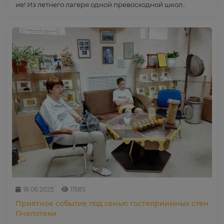
ие! Из летнего лагеря одной превосходной школ..
18.06.2025
11585
Приятное событие под сенью гостеприимных стен
Пчелотеки