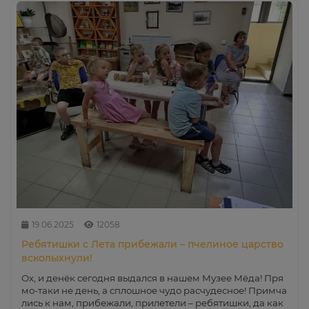
19.06.2025
12058
Ребятишки с Лета прибежали – пчелиное царство
всколыхнули!
Ох, и денёк сегодня выдался в нашем Музее Мёда! Пря
мо-таки не день, а сплошное чудо расчудесное! Примча
лись к нам, прибежали, прилетели – ребятишки, да как