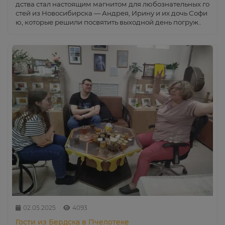
дства стал настоящим магнитом для любознательных го
стей из Новосибирска — Андрея, Ирину и их дочь Софи
ю, которые решили посвятить выходной день погруж..
02.05.2025
4093
Гости из Бердска в Пчелотеке