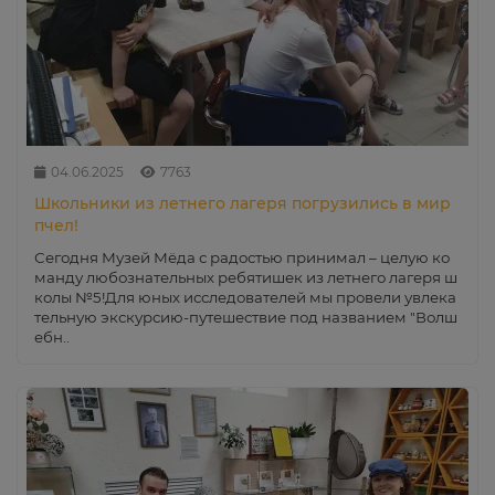
04.06.2025
7763
Школьники из летнего лагеря погрузились в мир
пчел!
Сегодня Музей Мёда с радостью принимал – целую ко
манду любознательных ребятишек из летнего лагеря ш
колы №5!Для юных исследователей мы провели увлека
тельную экскурсию-путешествие под названием "Волш
ебн..