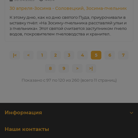
30 апреля-Зосима - Соловецкий, Зосима-пчельник
К этому дню, как ко дню святого Пуда, приурочивали в
ыставку пчёл: «На Зосиму-пчельника расставляй ульи и
з пчельника». Этот святой считается заступником пчело
водов, покровителем пчеловодства и хранител..
|<
<
1
2
3
4
5
6
7
8
9
>
>|
Показано с 97 по 120 из 260 (всего 11 страниц)
Информация
Наши контакты