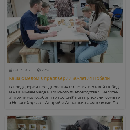
08.05.2025
4476
Каша с медом в преддверии 80-летия Победы!
В преддверии празднования 80-летия Великой Побед
ы наш Музей меда и Томского пчеловодства "Пчелотек
а" принимал особенных гостей!К нам приехали: семья и
з Новосибирска – Андрей и Анастасия с сыновьями Да..