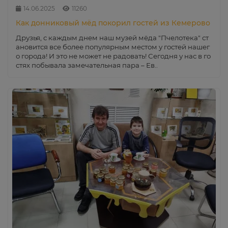
14.06.2025
11260
Как донниковый мёд покорил гостей из Кемерово
Друзья, с каждым днем наш музей мёда "Пчелотека" ст
ановится все более популярным местом у гостей нашег
о города! И это не может не радовать! Сегодня у нас в го
стях побывала замечательная пара – Ев..