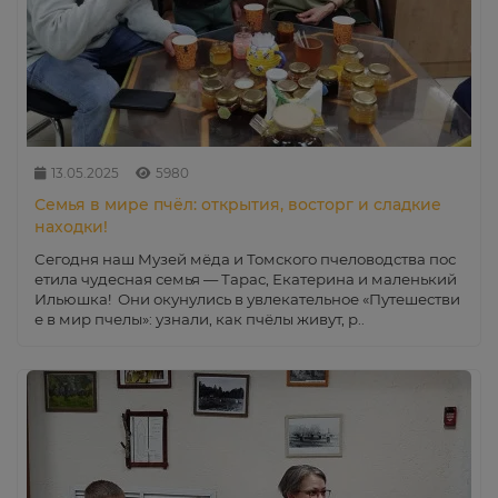
13.05.2025
5980
Семья в мире пчёл: открытия, восторг и сладкие
находки!
Сегодня наш Музей мёда и Томского пчеловодства пос
етила чудесная семья — Тарас, Екатерина и маленький
Ильюшка! Они окунулись в увлекательное «Путешестви
е в мир пчелы»: узнали, как пчёлы живут, р..