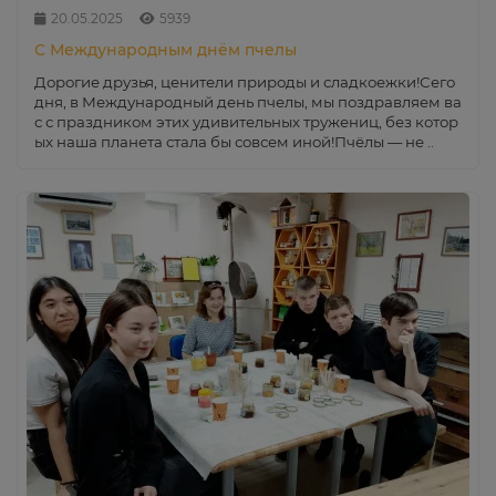
20.05.2025
5939
С Международным днём пчелы
Дорогие друзья, ценители природы и сладкоежки!Сего
дня, в Международный день пчелы, мы поздравляем ва
с с праздником этих удивительных тружениц, без котор
ых наша планета стала бы совсем иной!Пчёлы — не ..