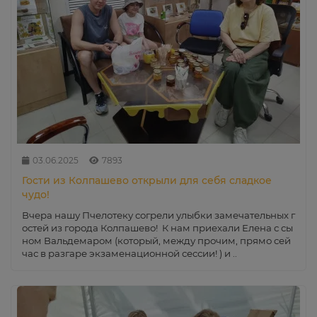
03.06.2025
7893
Гости из Колпашево открыли для себя сладкое
чудо!
Вчера нашу Пчелотеку согрели улыбки замечательных г
остей из города Колпашево! К нам приехали Елена с сы
ном Вальдемаром (который, между прочим, прямо сей
час в разгаре экзаменационной сессии! ) и ..