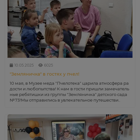
10.05.2025
6025
"Земляничка" в гостях у пчел!
10 мая, в Музее меда "Пчелотека" царила атмосфера ра
дости и любопытства! К нам в гости пришли замечатель
ные ребятишки из группы "Земляничка" детского сада
№73!Мы отправились в увлекательное путешестви..