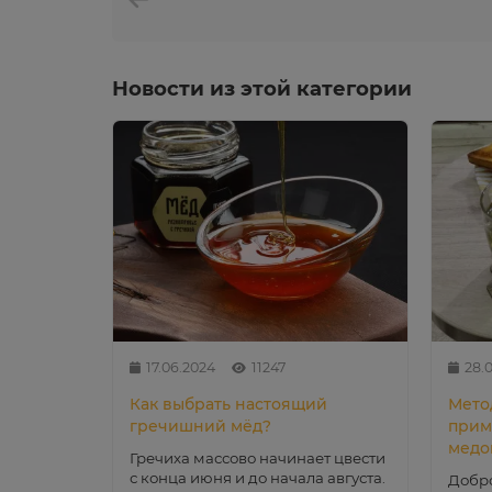
Новости из этой категории
17.06.2024
11247
28.
Как выбрать настоящий
Мето
гречишний мёд?
прим
медо
Гречиха массово начинает цвести
с конца июня и до начала августа.
Добро