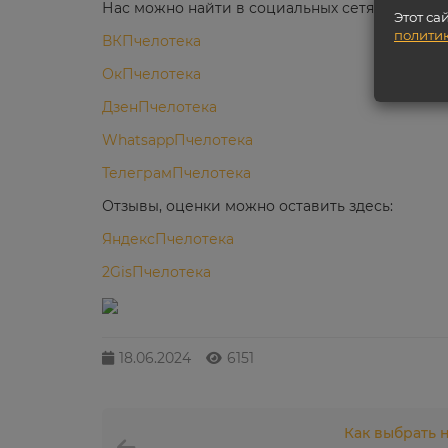
Нас можно найти в социальных сетях:
Этот са
полити
ВКПчелотека
ОкПчелотека
ДзенПчелотека
WhatsappПчелотека
ТелеграмПчелотека
Отзывы, оценки можно оставить здесь:
ЯндексПчелотека
2GisПчелотека
18.06.2024
6151
Как выбрать