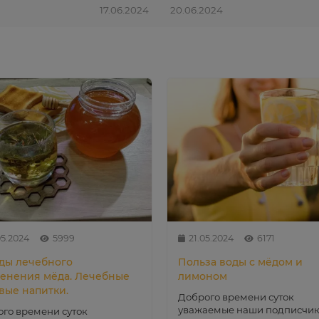
17.06.2024
20.06.2024
05.2024
5999
21.05.2024
6171
ды лечебного
Польза воды с мёдом и
енения мёда. Лечебные
лимоном
вые напитки.
Доброго времени суток
уважаемые наши подписчик
го времени суток