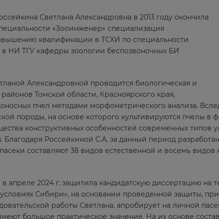
Россейкина Светлана Александровна в 2013 году окончила
специальности «Зооинженер» специализация
повышению квалификации в ТСХИ по специальности
у в НИ ТГУ кафедры зоологии беспозвоночных БИ
ветланой Александровной проводится биологическая и
 районов Томской области, Красноярского края,
доносных пчел методами морфометрического анализа. Всл
кой породы, на основе которого культивируются пчелы в
щества конструктивных особенностей современных типов у
. Благодаря Россейкиной С.А. за данный период разработа
пасеки составляют 38 видов естественной и восемь видов 
а в апреле 2024 г. защитила кандидатскую диссертацию на
a в условиях Сибири», на основании проведенной защиты, пр
едовательской работы Светлана. апробирует на личной пасе
меют большое практическое значение. На их основе сост