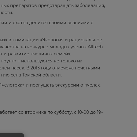
нных препаратов предотвращать заболевания,
ности.
гии и охотно делится своими знаниями с
ных» в номинации «Экология и рациональное
ачества на конкурсе молодых ученых Alltech
т и развитие пчелиных семей»,
рупп» – используются не только на
лей пасек. В 2013 году отмечена почетными
тию села Томской области.
Пчелотека» и послушать экскурсии о пчелах,
отает со вторника по субботу, с 10-00 до 19-