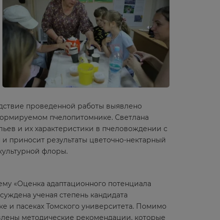
едствие проведенной работы выявлено
 формируемом пчелопитомнике. Светлана
льев и их характеристики в пчеловождении с
н и приносит результаты цветочно-нектарный
культурной флоры.
 тему «Оценка адаптационного потенциала
исуждена ученая степень кандидата
ке и пасеках Томского университета. Помимо
авлены методические рекомендации, которые