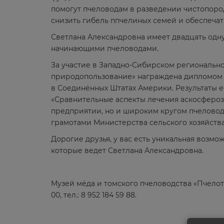
помогут пчеловодам в разведении чистопоро
снизить гибель ппчелиных семей и обеспечат
Светлана Александровна имеет двадцать одну
начинающими пчеловодами.
За участие в Западно-Сибирском региональн
природопользование» награждена дипломом II
в Соединённых Штатах Америки. Результаты е
«Сравнительные аспекты лечения аскосфероз
предприятии, но и широким кругом пчеловодо
грамотами Министерства сельского хозяйств
Дорогие друзья, у вас есть уникальная возмо
которые ведет Светлана Александровна.
Музей мёда и томского пчеловодства «Пчелотек
00, тел.: 8 952 184 59 88.