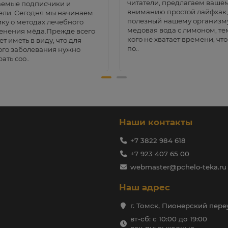
читатели, предлагаем ваше
аемые подписчики и
вниманию простой лайфхак,
ели. Сегодня мы начинаем
полезный нашему организму
ку о методах лечебного
медовая вода с лимоном, тем
енения мёда.Прежде всего
кого не хватает времени, чт
ет иметь в виду, что для
по..
го заболевания нужно
ать соо..
Наши контакты
+7 3822 984 618
+7 923 407 65 00
webmaster@pchelo-teka.ru
Наш адрес
г. Томск, Пионерский переу
вт-сб: с 10:00 до 19:00