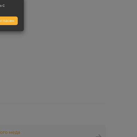
ь с
огласен
ого меда