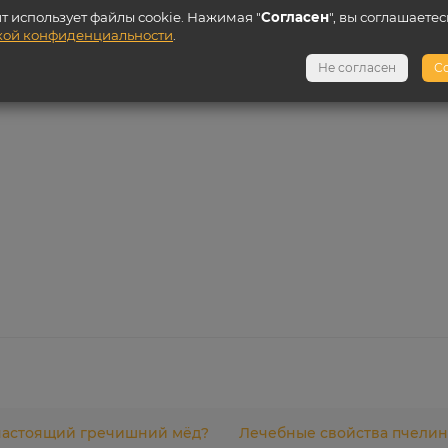
йт использует файлы cookie. Нажимая "
Согласен
", вы соглашаетес
кой конфиденциальности
.
Не согласен
С
 настоящий гречишний мёд?
Лечебные свойства пчелин