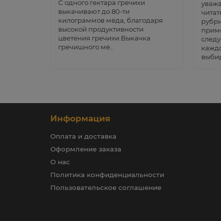
С одного гектара гречихи
уваж
выкачивают до 80-ти
читат
килограммов мёда, благодаря
рубри
высокой продуктивности
прим
цветения гречихи.Выкачка
следу
гречишного мё..
каждо
выбир
Информация
Оплата и доставка
Оформление заказа
О нас
Политика конфиденциальности
Пользовательское соглашение