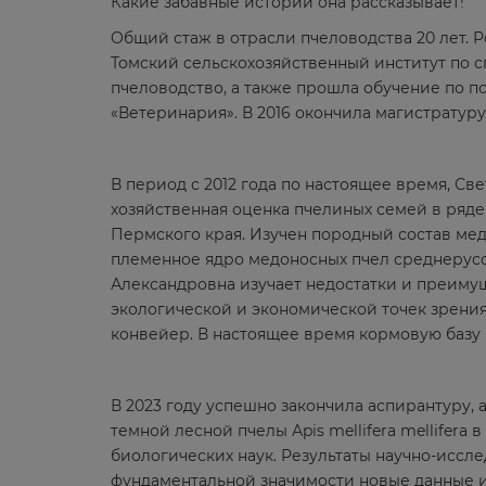
Какие забавные истории она рассказывает!
Общий стаж в отрасли пчеловодства 20 лет. 
Томский сельскохозяйственный институт по 
пчеловодство, а также прошла обучение по 
«Ветеринария». В 2016 окончила магистратур
В период с 2012 года по настоящее время, С
хозяйственная оценка пчелиных семей в ряде
Пермского края. Изучен породный состав ме
племенное ядро медоносных пчел среднерусс
Александровна изучает недостатки и преиму
экологической и экономической точек зрения
конвейер. В настоящее время кормовую базу 
В 2023 году успешно закончила аспирантуру, 
темной лесной пчелы Аpis mellifera mellifer
биологических наук. Результаты научно-иссл
фундаментальной значимости новые данные и