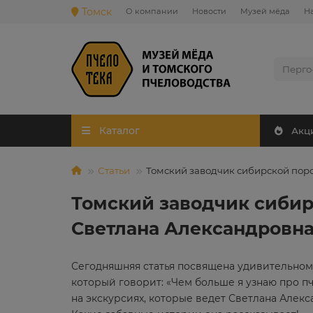
Томск
О компании
Новости
Музей мёда
Н
Ваш город —
Томск
?
Каталог
Акц
Статьи
Томский заводчик сибирской поро
Томский заводчик сибир
Светлана Александровна
Сегодняшняя статья посвящена удивительному
который говорит: «Чем больше я узнаю про пчё
на экскурсиях, которые ведет Светлана Алекс