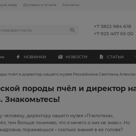
аука мёда
Доставка и оплата
Контакты
+7 3822 984 618
+7 923 407 65 00
ии
НОВИНКИ
НОВОСТИ
СТАТЬИ
ды пчёл и директор нашего музея Россейкина Светлана Алексан
ской породы пчёл и директор н
. Знакомьтесь!
 человеку, директору нашего музея «Пчелотека»,
л, тем больше понимаю, что я ничего о них не знаю.». Но
андровна, поражаешься – сколько знаний в ее голове?