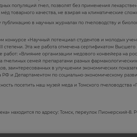
дных популяций пчел, позволят без применения лекарстве
 мёд товарного качества, не взирая на климатические слож
 публикацию в научных журналах по пчеловодству и биоло
ом конкурсе «Научный потенциал студентов и молодых уче
 степени. Эта же работа отмечена сертификатом Высшего к
е работ: «Влияние организации медового конвейера на рос
а пчелиных семей препаратами разных фармакологических г
в, заинтересованных в улучшении экономических показате
а РФ и Департаментом по социально-экономическому разви
жность посетить наш музей меда и Томского пчеловодства «
а» находится по адресу: Томск, переулок Пионерский-8. Раб